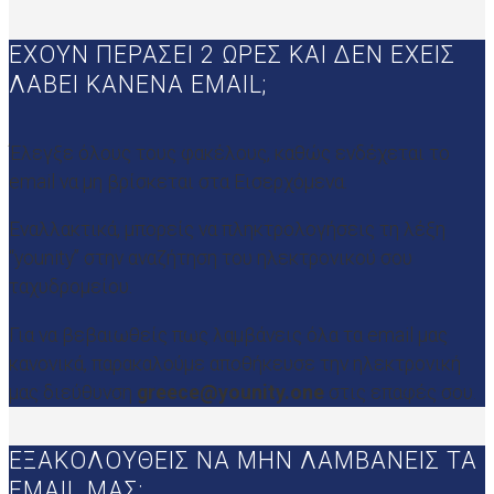
ΕΧΟΥΝ ΠΕΡΑΣΕΙ 2 ΩΡΕΣ ΚΑΙ ΔΕΝ ΕΧΕΙΣ
ΛΑΒΕΙ ΚΑΝΕΝΑ EMAIL;
Έλεγξε όλους τους φακέλους, καθώς ενδέχεται το
email να μη βρίσκεται στα Εισερχόμενα.
Εναλλακτικά, μπορείς να πληκτρολογήσεις τη λέξη
“younity” στην αναζήτηση του ηλεκτρονικού σου
ταχυδρομείου.
Για να βεβαιωθείς πως λαμβάνεις όλα τα email μας
κανονικά, παρακαλούμε αποθήκευσε την ηλεκτρονική
μας διεύθυνση
greece@younity.one
στις επαφές σου.
ΕΞΑΚΟΛΟΥΘΕΙΣ ΝΑ ΜΗΝ ΛΑΜΒΑΝΕΙΣ ΤΑ
EMAIL ΜΑΣ;