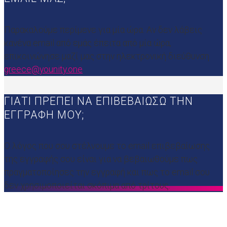
Παρακαλούμε περίμενε για μία ώρα. Αν δεν λάβεις
κανένα email από εμάς έπειτα από μία ώρα,
επικοινώνησε μαζί μας στην ηλεκτρονική διεύθυνση
greece@younity.one
ΓΙΑΤΙ ΠΡΕΠΕΙ ΝΑ ΕΠΙΒΕΒΑΙΩΣΩ ΤΗΝ
ΕΓΓΡΑΦΗ ΜΟΥ;
Ο λόγος που σου στέλνουμε το email επιβεβαίωσης
της εγγραφής σου είναι για να βεβαιωθούμε πως
πραγματοποίησες την εγγραφή και πως το email σου
δεν χρησιμοποιείται σκόπιμα από τρίτους.