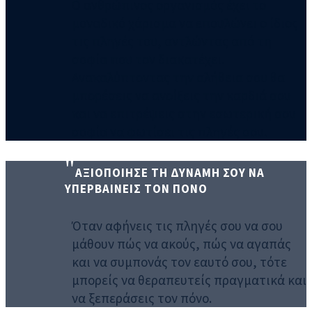
Ο ανθρώπινος οργανισμός έχει το
μοναδικό χάρισμα να επουλώνει ο ίδιος
τις πληγές του, αντλώντας από τη
σοφία που τον διακατέχει.
Ανακαλύπτοντας την αλήθεια σου θα
μπορέσεις να ανοίξεις την καρδιά σου
και να επιτρέψεις στην εσωτερική σου
σοφία να φωτίσει τις πληγές σου.
ΑΞΙΟΠΟΙΗΣΕ ΤΗ ΔΥΝΑΜΗ ΣΟΥ ΝΑ
ΥΠΕΡΒΑΙΝΕΙΣ ΤΟΝ ΠΟΝΟ
Όταν αφήνεις τις πληγές σου να σου
μάθουν πώς να ακούς, πώς να αγαπάς
και να συμπονάς τον εαυτό σου, τότε
μπορείς να θεραπευτείς πραγματικά και
να ξεπεράσεις τον πόνο.