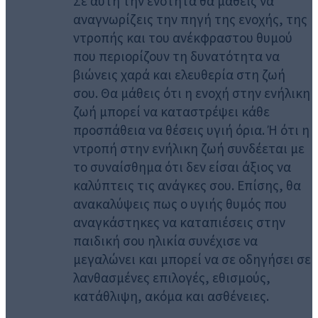
Σε αυτή την ενότητα θα μάθεις να
αναγνωρίζεις την πηγή της ενοχής, της
ντροπής και του ανέκφραστου θυμού
που περιορίζουν τη δυνατότητα να
βιώνεις χαρά και ελευθερία στη ζωή
σου. Θα μάθεις ότι η ενοχή στην ενήλικη
ζωή μπορεί να καταστρέψει κάθε
προσπάθεια να θέσεις υγιή όρια. Ή ότι η
ντροπή στην ενήλικη ζωή συνδέεται με
το συναίσθημα ότι δεν είσαι άξιος να
καλύπτεις τις ανάγκες σου. Επίσης, θα
ανακαλύψεις πως ο υγιής θυμός που
αναγκάστηκες να καταπιέσεις στην
παιδική σου ηλικία συνέχισε να
μεγαλώνει και μπορεί να σε οδηγήσει σε
λανθασμένες επιλογές, εθισμούς,
κατάθλιψη, ακόμα και ασθένειες.