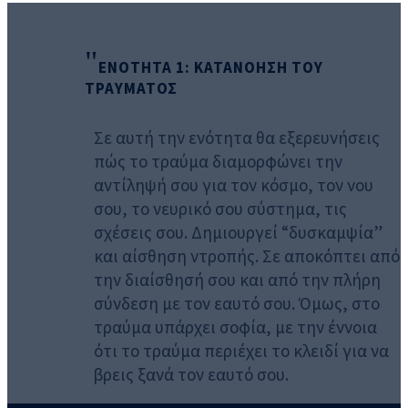
ΕΝΟΤΗΤΑ 1: ΚΑΤΑΝΟΗΣΗ ΤΟΥ
ΤΡΑΥΜΑΤΟΣ
Σε αυτή την ενότητα θα εξερευνήσεις
πώς το τραύμα διαμορφώνει την
αντίληψή σου για τον κόσμο, τον νου
σου, το νευρικό σου σύστημα, τις
σχέσεις σου. Δημιουργεί “
δυσκαμψία”
και αίσθηση ντροπής. Σε αποκόπτει από
την διαίσθησή σου και από την πλήρη
σύνδεση με τον εαυτό σου. Όμως, στο
τραύμα υπάρχει σοφία, με την έννοια
ότι το τραύμα περιέχει το κλειδί για να
βρεις ξανά τον εαυτό σου.